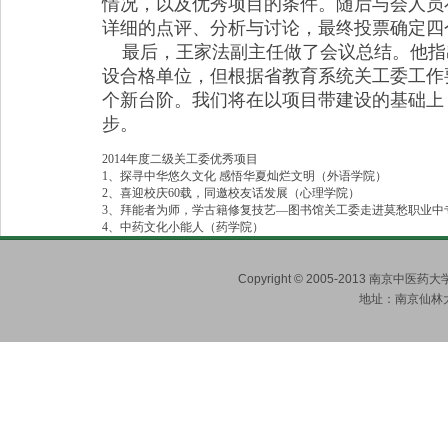
情况，以及优秀项目的条件。随后
与会人员
详细的点评、分析与讨论，最终投票确定四个
最后，王家法副主任做了会议总结。他指
设合格单位，但根据省教育系统关工委工作
个新台阶。我们将在以项目带建设的基础上
步。
2014年度二级关工委优秀项目
1
、
探寻中华悠久文化 感悟华夏灿烂文明（外语学院）
2
、喜迎校庆60载，同邀校友话发展（心理学院）
3
、拜能者为师，学古籍修复技艺—图书馆关工委走进莫愁职业中
4
、中药文化小能人（药学院）
Copyright © 2005-2013 南京
地址：南京仙林大