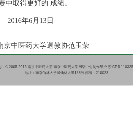
赛中取得更好的 成绩。
年6月13日
药大学退教协范玉荣
right © 2005-2013 南京中医药大学 南京中医药大学网络中心制作维护 苏ICP备110325
地址：南京仙林大学城仙林大道138号 邮编：210023