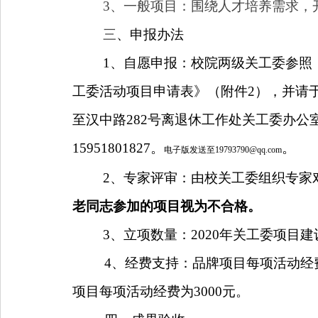
3
、一般项目：围绕人才培养需求，
三
、申报办法
1
、自愿申报：校院两级关工委参照
工委活动项目申请表》（附件
2
），并请
至汉中路
282
号离退休工作处关工委办公
15951801827
。
。
电子版发送至19793790@qq.com
2
、专家评审：由校关工委组织专家
老同志参加的项目视为不合格。
3
、立项数量：
2020
年关工委项目建
4
、经费支持：品牌项目每项活动经
项目每项活动经费为
3000
元。