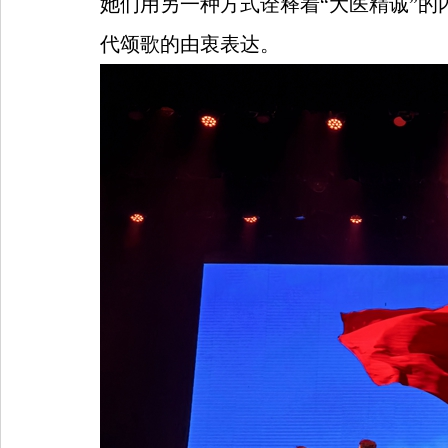
她们用另一种方式诠释着“大医精诚”
代颂歌的由衷表达。