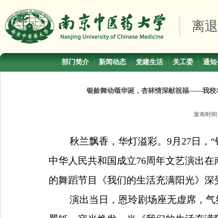
离退
部门简介
新闻动态
党建生活
关工委
通知
银龄舞动颂华诞，杏林情深献祝福——我校
发布时
秋兰飘香，华灯溢彩。
9
月
27
日，
中华人民共和国成立
76
周年文艺演出在
的舞蹈节目《我们的生活充满阳光》深
演出当日，恩玲剧场座无虚席，气