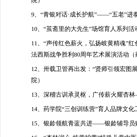
院）
9
、
“
青银对话
·
成长护航
”——“
五老
”
进
10
、
“
茧斋里的大先生
”
场馆育人系列活
11
、
“
声传红色薪火，弘扬岐黄精魂
”
红
法西斯战争胜利
80
周年艺术展演活动（
12
、卅载卫管再出发：
“
贤师引领宏图
院）
13
、深稽古训承灵枢，广传薪火耀杏林
14
、药学院
“
三创训练营
”
育人品牌文化
15
、银龄领航
青蓝共进
——
银龄辅导员