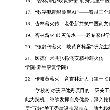
16
、
“
杏林润心
·
岐黄护蕾
”
特殊儿童中医
17
、
“
数字赋能
银龄聚
AI”——
着眼三个
18
、杏林薪火传：老带新共筑中医药文
19
、杏林薪火
·
岐黄传承
——
老专家跟
20
、
“
银龄传薪火，岐黄育栋梁
”
研究生
21
、医德仁术共弘扬
淡安精神薪火传
—
学院
·
养生康复学院）
22
、传岐黄薪火，育杏林新人（第一临
学校将对获评优秀项目的二级关工
此为契机，继续发挥自身优势，深入挖
层
“
五好
”
关工委建设走深走实，助力我