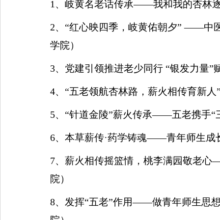
1
、岐黄名老话传承
——
我和我的杏林
2
、
“
红心映四季，岐黄佑朝夕
” ——
中
学院）
3
、党建引领推进老少同行
“
银发力量
”
4
、
“
五老领航杏林路，薪火相传育新人
5
、
“
针道金陵
”
薪火传承
——
五老携手
“
6
、本草薪传
·
药学铸魂
——
青年师生成
7
、薪火相传摇篮情，桃李满园敬老心
院）
8
、发挥
“
五老
”
作用
——
做青年师生思