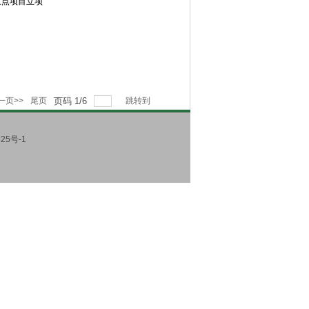
重点项目立项
一页>>
尾页
页码
1
/
6
跳转到
25号-1