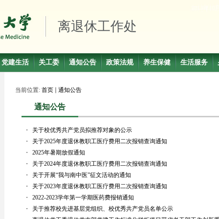
离退休工作处
党建生活
关工委
通知公告
政策法规
养生保健
生活服务
当前位置:
首页
通知公告
通知公告
・
关于校优秀共产党员拟推荐对象的公示
・
关于2025年度退休教职工医疗费用二次报销查询通知
・
2025年暑期放假通知
・
关于2024年度退休教职工医疗费用二次报销查询通知
・
关于开展“我与南中医”征文活动的通知
・
关于2023年度退休教职工医疗费用二次报销查询通知
・
2022-2023学年第一学期医药费报销通知
・
关于推荐校先进基层党组织、校优秀共产党员名单公示