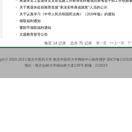
・
离退休党工委退休党支部党建工作标准化样板项目获省老干部工作创新
・
关于离退休处拟推荐首届“承淡安终身成就奖”人员的公示
・
关于认真学习《中华人民共和国民法典》（2020年版）的通知
・
领取福利通知
・
重阳节领取福利通知
・
主题教育督导公告
每页
14
记录
总共
75
记录
第一页
<<上一页
下
right © 2005-2013 南京中医药大学 南京中医药大学网络中心制作维护 苏ICP备110325
地址：南京仙林大学城仙林大道138号 邮编：210023